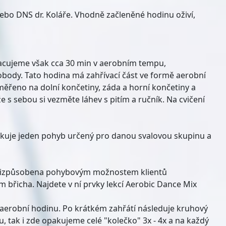
 nebo DNS dr. Koláře. Vhodně začleněné hodinu oživí,
Pracujeme však cca 30 min v aerobním tempu,
iobody. Tato hodina má zahřívací část ve formě aerobní
aměřeno na dolní končetiny, záda a horní končetiny a
 s sebou si vezměte láhev s pitím a ručník. Na cvičení
akuje jeden pohyb určený pro danou svalovou skupinu a
je přizpůsobena pohybovým možnostem klientů
m břicha. Najdete v ní prvky lekcí Aerobic Dance Mix
 aerobní hodinu. Po krátkém zahřátí následuje kruhový
u, tak i zde opakujeme celé "kolečko" 3x - 4x a na každý