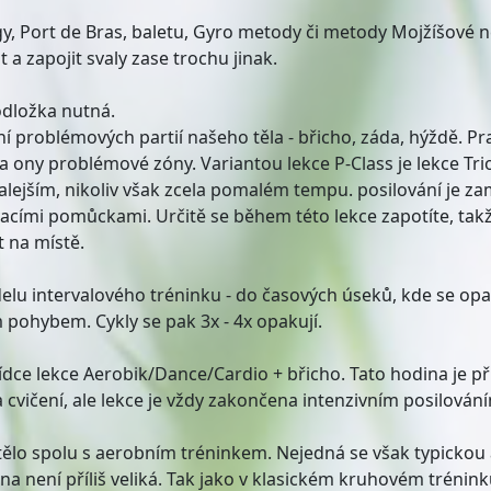
 jogy, Port de Bras, baletu, Gyro metody či metody Mojžíšové
a zapojit svaly zase trochu jinak.
odložka nutná.
í problémových partií našeho těla - břicho, záda, hýždě. 
a ony problémové zóny. Variantou lekce P-Class je lekce Tr
malejším, nikoliv však zcela pomalém tempu. posilování je z
acími pomůckami. Určitě se během této lekce zapotíte, takže
t na místě.
elu intervalového tréninku - do časových úseků, kde se op
 pohybem. Cykly se pak 3x - 4x opakují.
 nabídce lekce Aerobik/Dance/Cardio + břicho. Tato hodina 
 cvičení, ale lekce je vždy zakončena intenzivním posilování
tělo spolu s aerobním tréninkem. Nejedná se však typickou
na není příliš veliká. Tak jako v klasickém kruhovém trénink