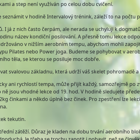
čkami a step není využíván po celou dobu cvičení.
e seznámit v hodině Intervalový trénink, záleží to na počtu 
 I já z nich často čerpám, ale nerada se uchyluji k dogmatů
 hodinu název kondiční posilování. A přesně tomu lekce odpo
lo udržováno v nižším aerobním tempu, abychom mohli zapojit 
í typu Pilates nebo Power joga. Budeme se pohybovat v aerob
ního těla, se kterou se posiluje moc dobře.
ovat svalovou základnu, která udrží váš skelet pohromadě a 
ky ani rychlostí tempa, může přijít každý, samozřejmě po z
Pro ně jsou vhodné lekce od 19. hod. V hodině sledujete pře
 s 2kg činkami a někdo úplně bez činek. Pro zpestření lze l
na.
ek tekutin.
třední zátěží. Důraz je kladen na dobu trvání aerobního blo
ednoduchá. Je třeba se trochu zapotit i pobavit, než se člověk