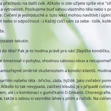
 přechodu na další cvik. Ačkoliv si zde užijete spíše více "s
ly a vytrvalosti. Posilujeme buď vahou vlastního těla nebo s
Cvičení je jednoduché a tuto lekci mohou navštívit i úplní za
nebo si odpočinout :-) Každý cvičí sám za sebe - tolik, koli
že.
ostatek tekutin.
 do těla? Pak je to hodina právě pro vás! Zlepšíte kondičku, 
ude omezovat v pohybu, vhodnou sálovou obuv a nezapomeňt
samozřejmě úměrně zkušenostem a kondici klientů. Hodina j
rtiím našeho těla - břicho, záda, hýždě. Jako cvičební pom
koliv to tak nevypadá, zatížení kloubů je v případě cvičení
pem, ale i v kombinaci s gumičkami či činkami. Choreografie
e, takže s sebou si vezměte láhev s pitím a ručník. Na cviče