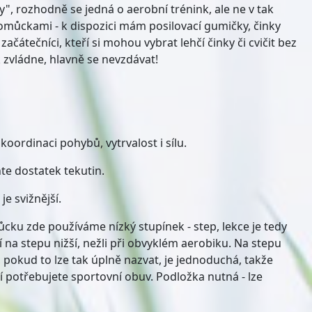
íly", rozhodně se jedná o aerobní trénink, ale ne v tak
 pomůckami - k dispozici mám posilovací gumičky, činky
čátečníci, kteří si mohou vybrat lehčí činky či cvičit bez
k zvládne, hlavně se nevzdávat!
koordinaci pohybů, vytrvalost i sílu.
e dostatek tekutin.
e svižnější.
ůcku zde používáme nízký stupínek - step, lekce je tedy
 na stepu nižší, nežli při obvyklém aerobiku. Na stepu
, pokud to lze tak úplně nazvat, je jednoduchá, takže
ní potřebujete sportovní obuv. Podložka nutná - lze