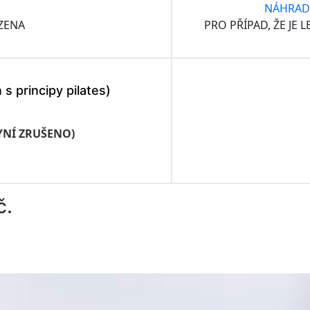
NÁHRAD
AZENA
PRO PŘÍPAD, ŽE JE 
 s principy pilates)
NYNÍ ZRUŠENO)
č.