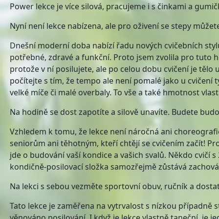
Power lekce je více silová, pracujeme i s činkami a gumi
Nyní není lekce nabízena, ale pro oživení se stepy můžet
Dnešní moderní doba nabízí řadu nových cvičebních stylů.
potřebné, zdravé a funkční. Proto jsem zvolila pro tuto
protože v ní posilujete, ale po celou dobu cvičení je tě
počítejte s tím, že tempo ale není pomalé jako u cvičen
velké míče či malé overbaly. To vše a také hmotnost vlast
Na hodině se dost zapotíte a silově unavíte. Budete bud
Vzhledem k tomu, že lekce není náročná ani choreografic
seniorům ani těhotným, kteří chtějí se cvičením začít! 
jde o budování vaší kondice a vašich svalů. Někdo cvičí
kondičně-posilovací složka samozřejmě zůstává zachová
Na lekci s sebou vezměte sportovní obuv, ručník a dostat
Tato lekce je zaměřena na vytrvalost s nízkou případně s
věnováno posilování. I když je lekce vlastně taneční, je j