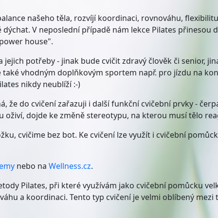
ance našeho těla, rozvíjí koordinaci, rovnováhu, flexibilit
ě dýchat. V neposlední případě nám lekce Pilates přinesou d
 "power house".
jich potřeby - jinak bude cvičit zdravý člověk či senior, ji
také vhodným doplňkovým sportem např. pro jízdu na koni 
tes nikdy neublíží :-)
á, že do cvičení zařazuji i další funkční cvičební prvky - če
oživí, dojde ke změně stereotypu, na kterou musí tělo reago
, cvičime bez bot. Ke cvičení lze využít i cvičební pomůck
demy
nebo na
Wellness.cz
.
etody Pilates, při které využívám jako cvičební pomůcku vel
nováhu a koordinaci. Tento typ cvičení je velmi oblíbený m