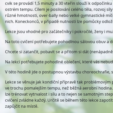
cvik se provádí 1,5 minuty a 30 vteřin slouží k odpočinku a
ostrém tempu. Cílem je posilování celého těla, rozvoj sí
různé hmotnosti, over-bally nebo velké gymnastické míče. 
nich. Koneckonců, v případě nutnosti lze pomůcky odložit 
Lekce jsou vhodné pro začátečníky i pokročilé, ženy i mu
Na toto cvičení potřebujete pohodlnou sálovou obuv a d
Chcete si zatančit, pobavit se a přitom si dát (nenápadně)
Na lekci potřebujete pohodlné oblečení, které vás neb
V této hodině jde o postupnou výstavbu choreochrafie, 
Lekce se věnuje jak kondiční přípravě tak problémovým pa
ve trochu pomalejším tempu, než běžná aerobní hodina. Ač
lze trénovat vytrvalost i sílu a to nejen se samotným ste
cvičení zvládne každý. Určitě se během této lekce zapotít
zapůjčit na místě.