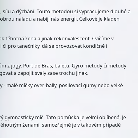
u, sílu a dýchání. Touto metodou si vypracujeme dlouhé a
obrou náladu a nabijí nás energií. Celkově je kladen
nak těhotná žena a jinak rekonvalescent. Cvičíme v
či pro tanečníky, dá se provozovat kondičně i
rpám z jogy, Port de Bras, baletu, Gyro metody či metody
vat a zapojit svaly zase trochu jinak.
y - malé míčky over-bally, posilovací gumy nebo velké
ký gymnastický míč. Tato pomůcka je velmi oblíbená. Je
ezi těhotným ženami, samozřejmě je v takovém případě