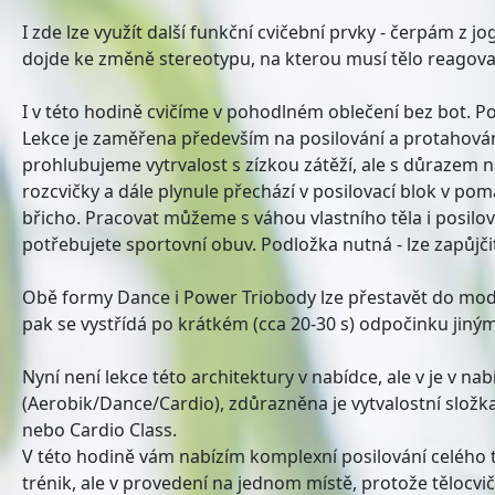
I zde lze využít další funkční cvičební prvky - čerpám z
dojde ke změně stereotypu, na kterou musí tělo reagovat 
I v této hodině cvičíme v pohodlném oblečení bez bot. P
Lekce je zaměřena především na posilování a protahován
prohlubujeme vytrvalost s zízkou zátěží, ale s důrazem n
rozcvičky a dále plynule přechází v posilovací blok v po
břicho. Pracovat můžeme s váhou vlastního těla i posilov
potřebujete sportovní obuv. Podložka nutná - lze zapůjči
Obě formy Dance i Power Triobody lze přestavět do mod
pak se vystřídá po krátkém (cca 20-30 s) odpočinku jiným
Nyní není lekce této architektury v nabídce, ale v je v
(Aerobik/Dance/Cardio), zdůrazněna je vytvalostní složka
nebo Cardio Class.
V této hodině vám nabízím komplexní posilování celého 
trénik, ale v provedení na jednom místě, protože tělocvič