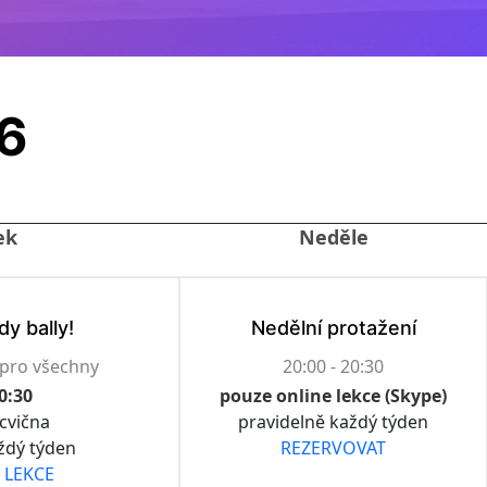
6
ek
Neděle
dy bally!
Nedělní protažení
 pro všechny
20:00 - 20:30
20:30
pouze online lekce (Skype)
cvična
pravidelně každý týden
ždý týden
REZERVOVAT
 LEKCE