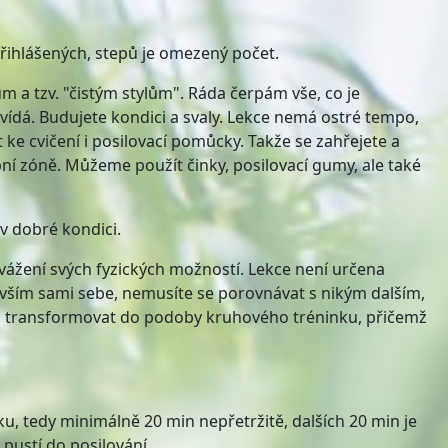
přihlášených, stepů je omezený počet.
m a tzv. "čistým stylům". Ráda čerpám vše, co je
vídá. Budujete kondici a svaly. Lekce nemá ostré tempo,
ke cvičení i posilovací pomůcky. Takže se zahřejete a
ní zóně. Můžeme použít činky, posilovací gumy, ale také
v dobré kondici.
vážení svých fyzických možností. Lekce není určena
devším sami sebe, nemusíte se porovnávat s nikým dalším,
ekci transformovat do podoby kruhového tréninku, přičemž
ku, tedy minimálně 20 min nepřetržitě, dalších 20 min je
 pustí do posilování.