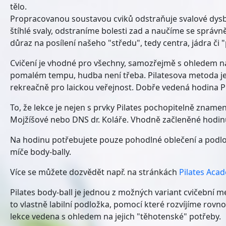
tělo.
Propracovanou soustavou cviků odstraňuje svalové dysbal
štíhlé svaly, odstraníme bolesti zad a naučíme se správn
důraz na posílení našeho "středu", tedy centra, jádra či
Cvičení je vhodné pro všechny, samozřejmě s ohledem na je
pomalém tempu, hudba není třeba. Pilatesova metoda je 
rekreačně pro laickou veřejnost. Dobře vedená hodina Pila
To, že lekce je nejen s prvky Pilates pochopitelně znamen
Mojžíšové nebo DNS dr. Koláře. Vhodně začleněné hodinu 
Na hodinu potřebujete pouze pohodlné oblečení a podložku
míče body-bally.
Více se můžete dozvědět např. na stránkách
Pilates Aca
Pilates body-ball je jednou z možných variant cvičební m
to vlastně labilní podložka, pomocí které rozvíjíme rov
lekce vedena s ohledem na jejich "těhotenské" potřeby.